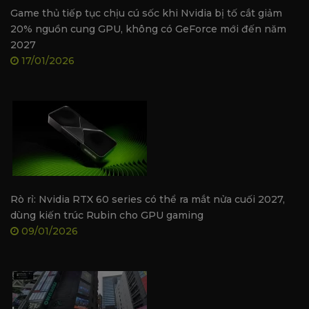
Game thủ tiếp tục chịu cú sốc khi Nvidia bị tố cắt giảm
Thông số kỹ thuật Manli GeForce RTX™ 3050
20% nguồn cung GPU, không có GeForce mới đến năm
2027
8GB Nebula Single
17/01/2026
Thông số kỹ thuật
Chi tiết
Tên sản phẩm
Manli GeForce RTX 3050 8
Model
M-NRTX3050/6RGHDP-M15
GPU
NVIDIA GeForce RTX 3050
Nhân CUDA
2,560
Xung nhịp cơ bản / Boost
1552MHz / 1777MHz
Rò rỉ: Nvidia RTX 60 series có thể ra mắt nửa cuối 2027,
dùng kiến trúc Rubin cho GPU gaming
Bộ nhớ
8GB GDDR6
09/01/2026
Tốc độ bộ nhớ
14Gbps
Giao tiếp bộ nhớ
128-bit
Băng thông bộ nhớ
224GB/s