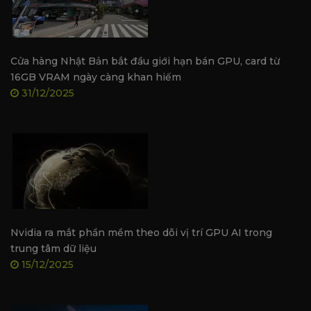
Tản nhiệt
Tản nhiệt đơn với 2 ống 
Cổng xuất hình
DisplayPort, HDMI, DVI-D
Kích thước card
149 x 113 x 40mm
Cửa hàng Nhật Bản bắt đầu giới hạn bán GPU, card từ
Độ dày
2-slot
16GB VRAM ngày càng khan hiếm
31/12/2025
Công suất tiêu thụ
115W
Nhiệt độ tối đa
93°C
Kích thước đóng gói
240 x 165 x 60mm
Các tính năng chính từ RTX 30 Series
Nvidia ra mắt phần mềm theo dõi vị trí GPU AI trong
trung tâm dữ liệu
15/12/2025