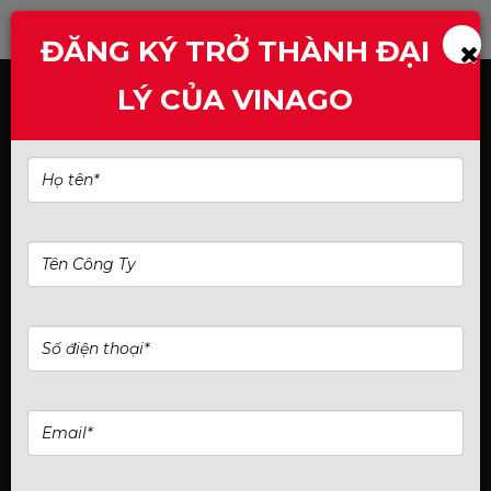
ĐĂNG KÝ TRỞ THÀNH ĐẠI
LÝ CỦA VINAGO
Trang chủ
Card đồ họa NVIDIA
30 Series
Card đồ hoạ Manli GeForce RTX™ 3050 8GB Nebula
Single