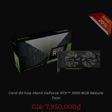
20%
Ray Tracing vs Non-Ray Tracing
So sánh giữa hai chế độ dễ thấy ở hiệu ứng ánh sáng và độ
sâu hình ảnh. Với Ray Tracing, cảnh vật trở nên chân thật
hơn nhờ hiệu ứng ánh sáng động và phản chiếu chính xác.
Trong khi đó, chế độ không Ray Tracing thường dùng ánh
sáng giả lập, ít chiều sâu và kém tự nhiên hơn.
Card đồ hoạ Manli GeForce RTX™ 3050 8GB Nebula
Twin
Giá:
7,950,000
₫