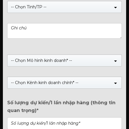
-- Chọn Tỉnh/TP --
Card đồ hoạ Manli GeForce RTX™
3050 8GB Nebula Single
(Xem 0 đánh giá)
-- Chọn Mô hình kinh doanh* --
0
Giá:
Liên hệ
trên
5
Manli GeForce RTX™ 3050 8GB Nebula Single
-- Chọn Kênh kinh doanh chính* --
Mua Ngay
Số lượng dự kiến/1 lần nhập hàng (thông tin
quan trọng)*
GỌI
HOTLINE