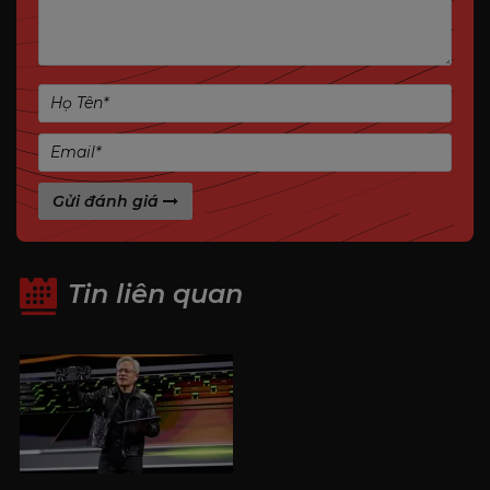
Điểm nổi bật Manli GeForce RTX™ 3050 8GB
Nebula Single
Gửi đánh giá
Thiết kế vỏ đen “Black vortex” cá tính, hiện đại.
Trang bị 2 ống đồng dẫn nhiệt 8mm kết hợp tản
nhiệt dạng phân đoạn giúp tối ưu hiệu suất tản
Tin liên quan
nhiệt trong không gian nhỏ.
Bộ nhớ 8GB GDDR6 giúp tăng hiệu quả làm việc
với các ứng dụng ngốn VRAM như Adobe,
AutoCAD, hoặc game nặng.
Không cần cấp nguồn phụ – thuận tiện cho hệ
thống văn phòng hoặc máy đồng bộ nâng cấp.