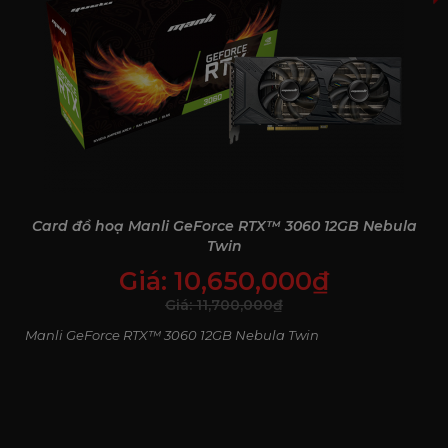
DLSS
Viết tắt của Deep Learning Super Sampling – công nghệ
sử dụng AI để tăng tốc độ khung hình trong game mà
không làm giảm chất lượng hình ảnh. DLSS cho phép
Card đồ hoạ Manli GeForce RTX™ 3060 12GB Nebula
người dùng tận hưởng độ phân giải cao với hiệu năng
Twin
vượt trội, đặc biệt hữu ích trong các tựa game nặng đồ
Giá:
10,650,000
₫
họa.
Giá:
11,700,000
₫
Manli GeForce RTX™ 3060 12GB Nebula Twin