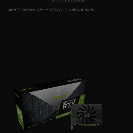
Giá:
10,000,000
₫
Manli GeForce RTX™ 3050 8GB Nebula Twin
NVIDIA G-SYNC nâng tầm trải nghiệm
game
G-SYNC giúp đồng bộ tốc độ làm tươi của màn hình với
GPU, loại bỏ hiện tượng xé hình và giật khung hình. Kết
quả là trải nghiệm chơi game mượt mà, phản hồi nhanh,
đặc biệt ấn tượng với các tựa game hành động và eSports.