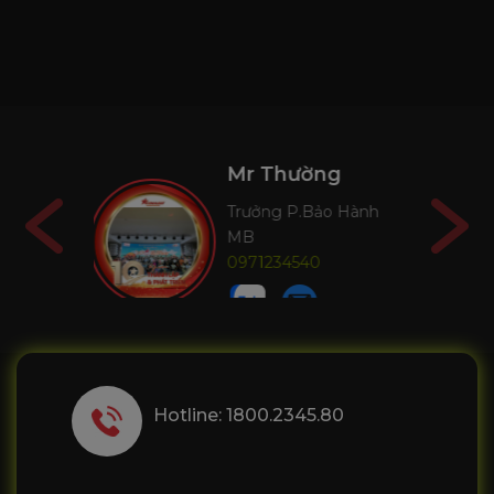
ờng
Mr Long
Bảo Hành
GĐ Miền Trung
0917080555
0
Hotline: 1800.2345.80