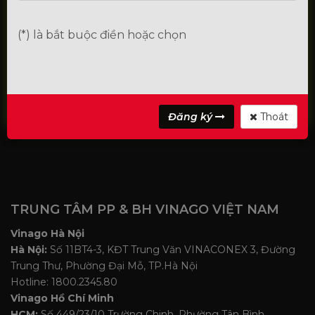
(*) là bắt buộc điền hoặc chọn
Đăng ký làm Đại lý
Đăng ký
Thoát
TRUNG TÂM PP & BH VINAGO VIỆT NAM
Vinago Hà Nội
Hà Nội:
Số 11BT4-3, KĐT Trung Văn VINACONEX 3, Đường
Trung Thư, Phường Đại Mỗ, TP.Hà Nội
Hotline: 1800.2345.80
Vinago Hồ Chí Minh
HCM:
Số 449/23/10 Trường Chinh, Phường Tân Bình,