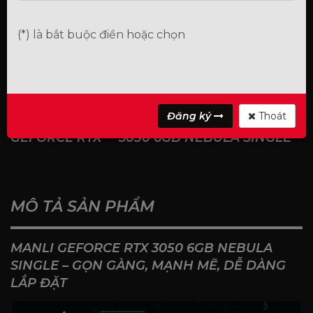
Danh mục:
30 Series
Card đồ họa
(*) là bắt buộc điền hoặc chọn
Từ khóa:
manli
Đăng ký
Thoát
0 ĐÁNH GIÁ CHO CARD ĐỒ HOẠ MANLI
GEFORCE RTX™ 3050 6GB NEBULA SINGLE
MÔ TẢ SẢN PHẨM
MANLI GEFORCE RTX 3050 6GB NEBULA
SINGLE – GỌN GÀNG, MẠNH MẼ, DỄ DÀNG
LẮP ĐẶT