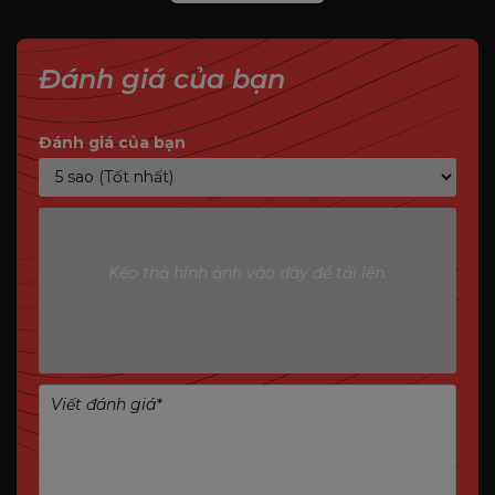
mini-ITX, hệ thống đồng bộ, văn phòng hoặc HTPC.
Đánh giá của bạn
Đánh giá của bạn
Kéo thả hình ảnh vào đây để tải lên.
Điểm nổi bật Manli GeForce RTX™ 3050 6GB
Nebula Single
Thiết kế single-fan 2-slot nhỏ gọn, chiều dài chỉ