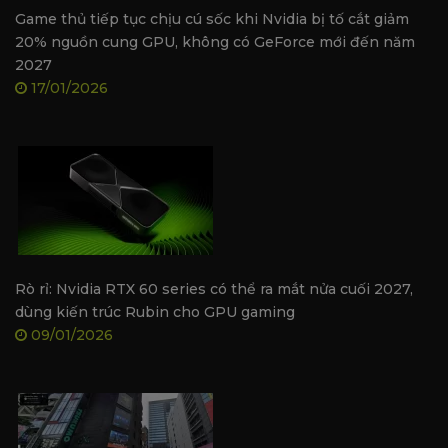
Tên sản phẩm
Manli GeForce RTX 3050 
Game thủ tiếp tục chịu cú sốc khi Nvidia bị tố cắt giảm
20% nguồn cung GPU, không có GeForce mới đến năm
Model
M-NRTX3050/6REHDP-M
2027
GPU
NVIDIA GeForce RTX 305
17/01/2026
Nhân CUDA
2,304
Xung nhịp cơ bản / Boost
1042MHz / 1470MHz
Bộ nhớ
6GB GDDR6
Tốc độ bộ nhớ
14Gbps
Giao tiếp bộ nhớ
96-bit
Băng thông bộ nhớ
168GB/s
Rò rỉ: Nvidia RTX 60 series có thể ra mắt nửa cuối 2027,
dùng kiến trúc Rubin cho GPU gaming
Thiết kế tản nhiệt
Tản nhiệt đơn với 1 quạt
09/01/2026
Cổng xuất hình
DisplayPort, HDMI, DVI-D
Kích thước card
149 x 113 x 40mm
Độ dày
2-slot