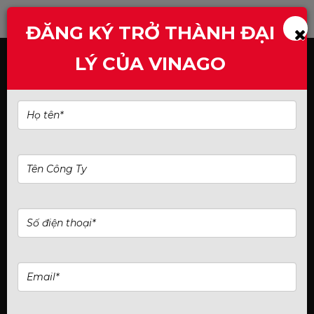
ĐĂNG KÝ TRỞ THÀNH ĐẠI
LÝ CỦA VINAGO
Trang chủ
Card đồ họa NVIDIA
30 Series
Card đồ hoạ Manli GeForce RTX™ 3050 6GB Nebula
Single