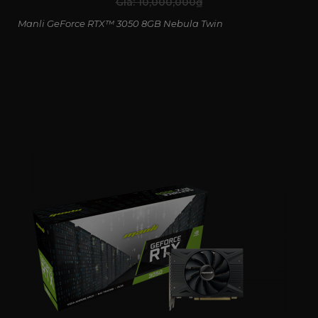
Giá:
10,000,000
₫
Manli GeForce RTX™ 3050 8GB Nebula Twin
NVIDIA G-SYNC nâng tầm trải nghiệm
game
G-SYNC giúp đồng bộ tốc độ làm tươi của màn hình với
GPU, loại bỏ hiện tượng xé hình và giật khung hình. Kết
quả là trải nghiệm chơi game mượt mà, phản hồi nhanh,