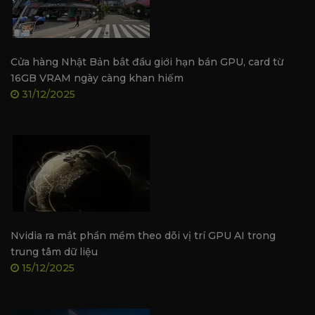
Công suất tiêu thụ
70W
Nhiệt độ tối đa
93°C
Kích thước đóng gói
240 x 165 x 60mm
Cửa hàng Nhật Bản bắt đầu giới hạn bán GPU, card từ
Các tính năng của dòng 30 Series RTX:
16GB VRAM ngày càng khan hiếm
31/12/2025
Các tính năng chính từ RTX 30 Series
Nvidia ra mắt phần mềm theo dõi vị trí GPU AI trong
trung tâm dữ liệu
15/12/2025