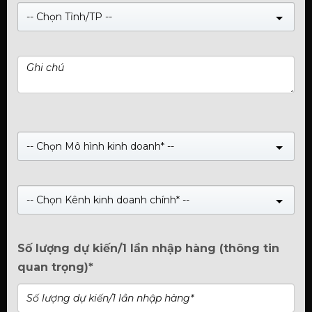
-- Chọn Tỉnh/TP --
Card đồ hoạ Manli GeForce RTX™
3050 6GB Nebula Single
(Xem 0 đánh giá)
-- Chọn Mô hình kinh doanh* --
0
Giá:
Liên hệ
trên
5
Manli GeForce RTX™ 3050 6GB Nebula Single
-- Chọn Kênh kinh doanh chính* --
Mua Ngay
Số lượng dự kiến/1 lần nhập hàng (thông tin
quan trọng)*
GỌI
HOTLINE