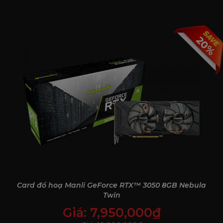
20%
Ray Tracing vs Non-Ray Tracing
So sánh giữa hai chế độ dễ thấy ở hiệu ứng ánh sáng và độ
sâu hình ảnh. Với Ray Tracing, cảnh vật trở nên chân thật
hơn nhờ hiệu ứng ánh sáng động và phản chiếu chính xác.
Trong khi đó, chế độ không Ray Tracing thường dùng ánh
sáng giả lập, ít chiều sâu và kém tự nhiên hơn.
Card đồ hoạ Manli GeForce RTX™ 3050 8GB Nebula
Twin
Giá:
7,950,000
₫