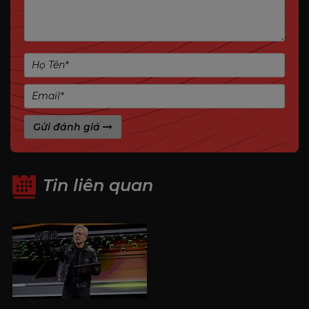
149mm – phù hợp các thùng máy nhỏ.
Tản nhiệt đơn với quạt 9cm đảm bảo hoạt động
ổn định.
Không cần nguồn phụ, dễ dàng lắp trong các máy
sử dụng nguồn công suất thấp.
Gửi đánh giá
Trang bị đầy đủ cổng xuất hình: DisplayPort, HDMI,
DVI-D – hỗ trợ đa màn hình.
Bộ nhớ 6GB GDDR6 giúp xử lý mượt các tác vụ văn
Tin liên quan
phòng, học tập, đồ họa nhẹ và chơi game phổ
thông.
Thông số kỹ thuật Manli GeForce RTX™ 3050
6GB Nebula Single
Thông số kỹ thuật
Chi tiết