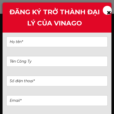
ĐĂNG KÝ TRỞ THÀNH ĐẠI
Hình thức thanh toán
LÝ CỦA VINAGO
Thng báo cập nhật số tài khoản
ngân hàng mới
Hướng dẫn mua hàng
Gửi bình luận