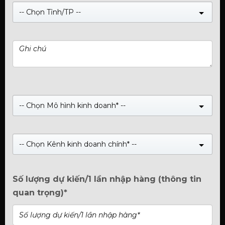
-- Chọn Tỉnh/TP --
Gửi bình luận
Bình luận (0)
-- Chọn Mô hình kinh doanh* --
Hãy là người đầu tiên đưa ra ý kiến cho
bài viết này!
-- Chọn Kênh kinh doanh chính* --
Số lượng dự kiến/1 lần nhập hàng (thông tin
quan trọng)*
Tin Tức