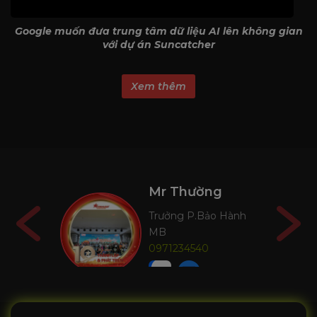
Google muốn đưa trung tâm dữ liệu AI lên không gian
với dự án Suncatcher
Xem thêm
Mr Thường
Hành
Trưởng P.Bảo Hành
MB
0971234540