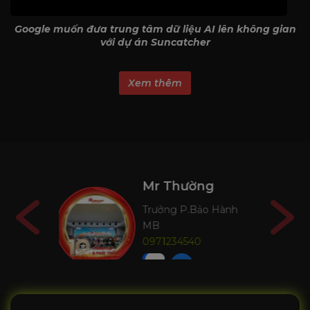
Google muốn đưa trung tâm dữ liệu AI lên không gian
với dự án Suncatcher
Xem thêm
ờng
Mr Long
Bảo Hành
GĐ Miền Trung
0917080555
0