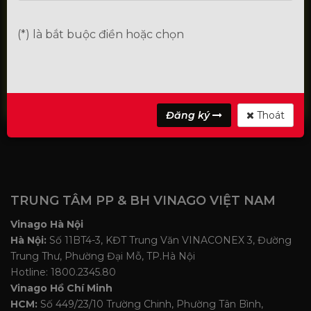
(*) là bắt buộc điền hoặc chọn
Đăng ký làm Đại lý
Đăng ký
Thoát
TRUNG TÂM PP & BH VINAGO VIỆT NAM
Vinago Hà Nội
Hà Nội:
Số 11BT4-3, KĐT Trung Văn VINACONEX 3, Đường
Trung Thư, Phường Đại Mỗ, TP.Hà Nội
Hotline: 1800.2345.80
Vinago Hồ Chí Minh
HCM:
Số 449/23/10 Trường Chinh, Phường Tân Bình,