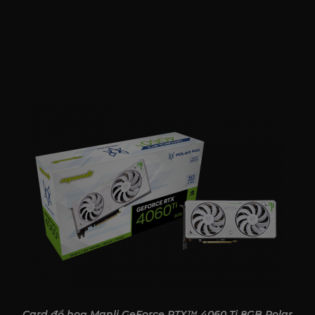
Card đồ hoạ Manli GeForce RTX™ 4060 Ti 8GB Polar