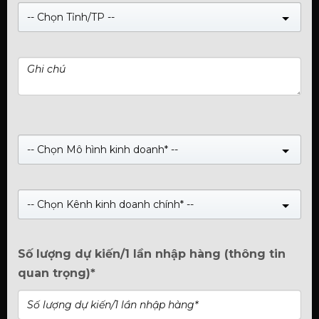
-- Chọn Tỉnh/TP --
Card đồ hoạ Manli GeForce RTX™ 4060 8GB Nebula
Single
Giá:
Liên hệ
0
₫
Manli GeForce RTX™ 4060 8GB Nebula Single
-- Chọn Mô hình kinh doanh* --
-- Chọn Kênh kinh doanh chính* --
Số lượng dự kiến/1 lần nhập hàng (thông tin
quan trọng)*