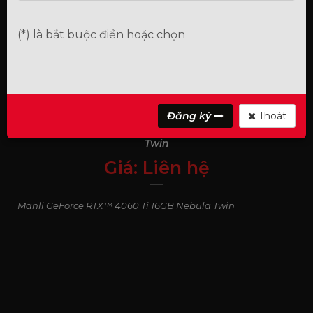
(*) là bắt buộc điền hoặc chọn
Đăng ký
Thoát
Card đồ hoạ Manli GeForce RTX™ 4060 Ti 16GB Nebula
Twin
Giá:
Liên hệ
0
₫
Manli GeForce RTX™ 4060 Ti 16GB Nebula Twin