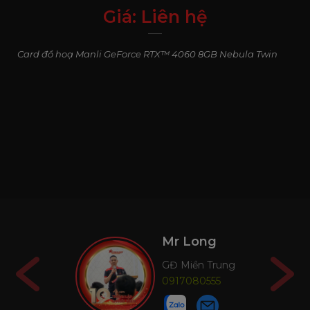
Giá:
Liên hệ
0
₫
Card đồ hoạ Manli GeForce RTX™ 4060 8GB Nebula Twin
Mr Long
Mr Cô
GĐ Miền Trung
GĐ Miề
0917080555
098725