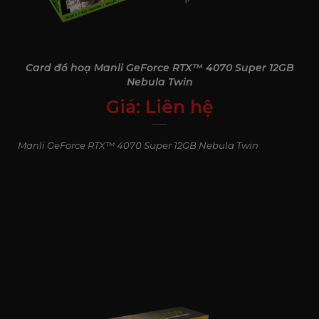
nhanh hơn, phản xạ kịp thời hơn và bắn chính xác hơn
trong các tựa game cạnh tranh.
Card đồ hoạ Manli GeForce RTX™ 4070 Super 12GB
Nebula Twin
Giá:
Liên hệ
0
₫
Manli GeForce RTX™ 4070 Super 12GB Nebula Twin