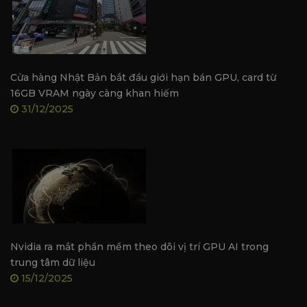
Thông số kỹ thuật Manli GeForce RTX™ 4070 Ti
Super 16GB Gallardo Triple
Thông số
Chi tiết
Cửa hàng Nhật Bản bắt đầu giới hạn bán GPU, card từ
16GB VRAM ngày càng khan hiếm
Tên sản phẩm
Manli GeForce RTX™ 4070 
31/12/2025
Model
M-NRTX4070TISG/6RMH
GPU
NVIDIA GeForce RTX™ 407
CUDA Cores
8,448
Xung nhịp cơ bản / Boost
2340MHz / 2610MHz
Bộ nhớ
16GB GDDR6X
Tốc độ bộ nhớ
21.0Gbps
Nvidia ra mắt phần mềm theo dõi vị trí GPU AI trong
trung tâm dữ liệu
Giao tiếp bộ nhớ
256-bit
15/12/2025
Băng thông bộ nhớ
672GB/s