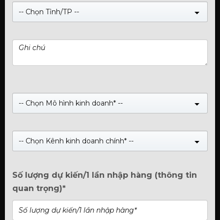
-- Chọn Tỉnh/TP --
Card đồ hoạ Manli GeForce RTX™
4070 Ti Super 16GB Gallardo Triple
(Xem 0 đánh giá)
-- Chọn Mô hình kinh doanh* --
0
Giá:
Liên hệ
trên
5
Manli GeForce RTX™ 4070 Ti Super 16GB Gallardo Triple
-- Chọn Kênh kinh doanh chính* --
Mua Ngay
Số lượng dự kiến/1 lần nhập hàng (thông tin
quan trọng)*
GỌI
HOTLINE