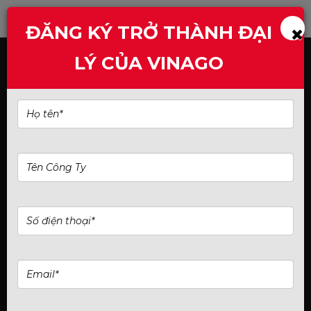
ĐĂNG KÝ TRỞ THÀNH ĐẠI
LÝ CỦA VINAGO
Trang chủ
Card đồ họa NVIDIA
40 Series
Card đồ hoạ Manli GeForce RTX™ 4070 Ti Super
16GB Gallardo Triple