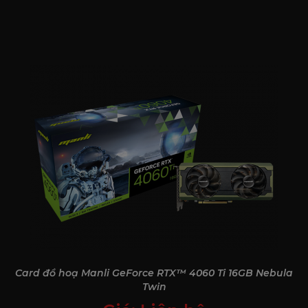
NVIDIA DLSS 3
Bứt phá hiệu năng, nhờ sức mạnh của AI
DLSS là bước đột phá trong công nghệ đồ họa dùng AI,
giúp tăng hiệu năng đáng kể. Được hỗ trợ bởi nhân Tensor
Card đồ hoạ Manli GeForce RTX™ 4060 Ti 16GB Nebula
thế hệ 4 và Bộ tăng tốc dòng quang học trên GPU
Twin
GeForce RTX 40 Series, DLSS 3 sử dụng AI để tạo ra thêm